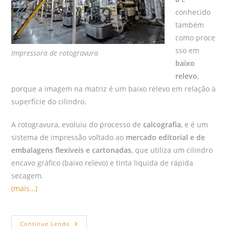
conhecido
também
como proce
sso em
Impressora de rotogravura
baixo
relevo
,
porque a imagem na matriz é um baixo relevo em relação à
superfície do cilindro.
A rotogravura, evoluiu do processo de
calcografia
, e é um
sistema de impressão voltado ao
mercado editorial e de
embalagens flexíveis e cartonadas
, que utiliza um cilindro
encavo gráfico (baixo relevo) e tinta liquida de rápida
secagem.
(mais…)
Continue Lendo