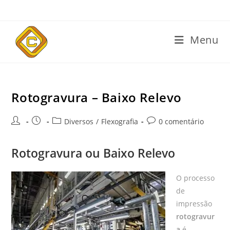
Menu
Rotogravura – Baixo Relevo
Diversos
/
Flexografia
0 comentário
Rotogravura ou Baixo Relevo
O processo
de
impressão
rotogravur
a
é